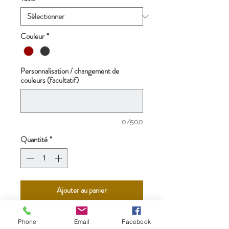
Couleur
*
Personnalisation / changement de
couleurs (facultatif)
0/500
Quantité
*
Ajouter au panier
Impression sur toile tendue sur
Phone
Email
Facebook