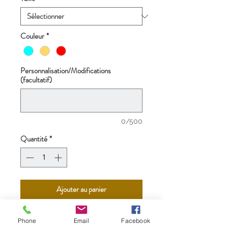
Couleur
*
Personnalisation/Modifications
(facultatif)
0/500
Quantité
*
Ajouter au panier
Impression sur toile tendue sur
Phone
Email
Facebook