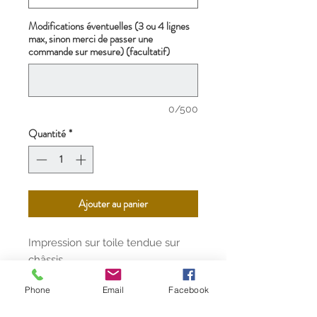
Modifications éventuelles (3 ou 4 lignes
max, sinon merci de passer une
commande sur mesure) (facultatif)
0/500
Quantité
*
Ajouter au panier
Impression sur toile tendue sur
châssis.
Existe en 4 tailles différentes.
Phone
Email
Facebook
Livraison offerte par UPS partout
en France, avec supplément