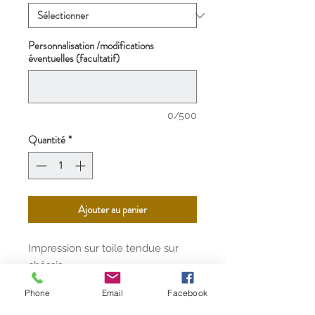
Personnalisation /modifications
éventuelles (facultatif)
0/500
Quantité
*
Ajouter au panier
Impression sur toile tendue sur
châssis.
Existe en 4 tailles différentes.
Phone
Email
Facebook
Livraison offerte par UPS partout