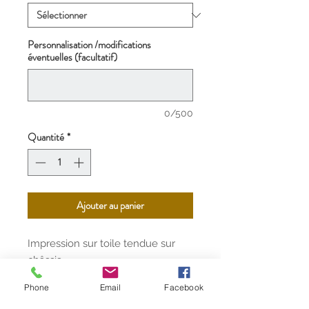
Personnalisation /modifications
éventuelles (facultatif)
0/500
Quantité
*
Ajouter au panier
Impression sur toile tendue sur
châssis.
Existe en 4 tailles différentes.
Phone
Email
Facebook
Livraison offerte par UPS partout