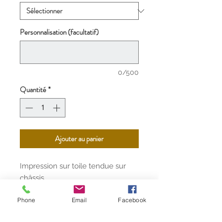
Personnalisation (facultatif)
0/500
Quantité
*
Ajouter au panier
Impression sur toile tendue sur
châssis.
Existe en 4 tailles différentes.
Phone
Email
Facebook
Livraison offerte par UPS partout
en France, avec supplément