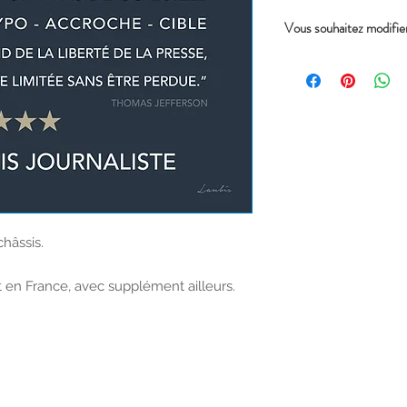
Vous souhaitez modifier
Les modifications sont 
Il suffit de le préciser
Délai de réception :
Compter 8/10 jours pou
( 2 ou 3 lignes et/ou co
Pour des modifications
comme étant sur mesure 
prévue de creation.
(délai variable selon pér
châssis.
t en France, avec supplément ailleurs.