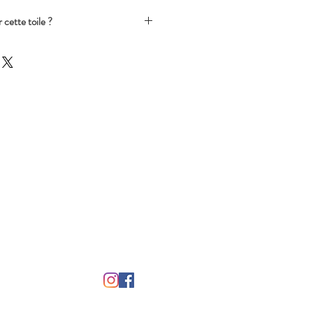
 cette toile ?
possibles sans surcoût.
 dans le champ ci-dessus.
r une modifciation légère
uleurs).
 plus importate, la commande passera
et vous recevrez un mail avec la date
iode).