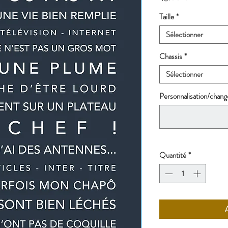
Taille
*
Sélectionner
Chassis
*
Sélectionner
Personnalisation/change
Quantité
*
A