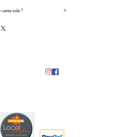
 cette toile ?
possibles sans surcoût.
 dans le champ ci-dessus.
r une modifciation légère
uleurs).
 plus importate, la commande passera
et vous recevrez un mail avec la date
iode).