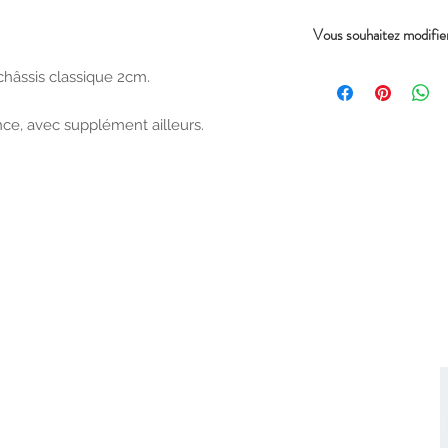
Vous souhaitez modifier
Les modifications sont 
châssis classique 2cm.
Il suffit de le préciser
Délai de réception :
nce, avec supplément ailleurs.
Compter 8/10 jours pou
( 2 ou 3 lignes et/ou co
Pour des modifications
comme étant sur mesure 
prévue de creation.
(délai variable selon pér