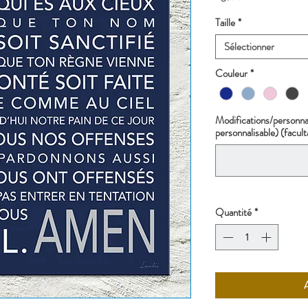
Taille
*
Sélectionner
Couleur
*
Modifications/personna
personnalisable) (facult
Quantité
*
A