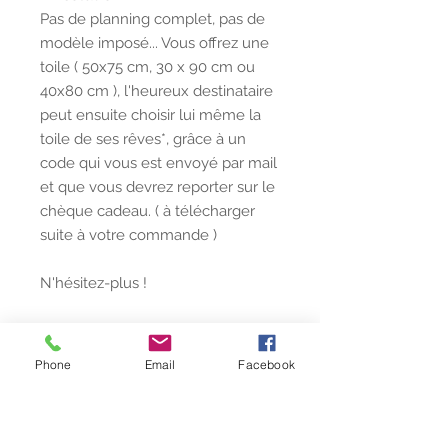
Pas de planning complet, pas de
modèle imposé... Vous offrez une
toile ( 50x75 cm, 30 x 90 cm ou
40x80 cm ), l'heureux destinataire
peut ensuite choisir lui même la
toile de ses rêves*, grâce à un
code qui vous est envoyé par mail
et que vous devrez reporter sur le
chèque cadeau. ( à télécharger
suite à votre commande )
N'hésitez-plus !
* Le Chèque Cadeau Laubis ets
valable 1 an à compter de sa date
Phone
Email
Facebook
d'émission, sur l'ensemble du site
Laubis Créations (Toiles
personnalisées et toiles de La